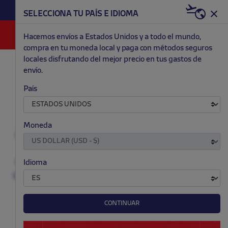
HAZTE RED & WHITE AHORA | 20€ DTO. +
SELECCIONA TU PAÍS E IDIOMA
WELCOME PACK
0
Hacemos envíos a Estados Unidos y a todo el mundo,
compra en tu moneda local y paga con métodos seguros
locales disfrutando del mejor precio en tus gastos de
REGALOS ATLETI
envío.
País
REGALA PASIÓN, REGALA ATLETI
¿BUSCAS EL REGALO PERFECTO PARA UN VERDADERO
Moneda
ATLÉTICO? DESCUBRE NUESTRA SELECCIÓN DE ARTÍCULOS
EXCLUSIVOS, DISEÑADOS PARA LLEVAR LA PASIÓN
ROJIBLANCA A CADA MOMENTO. ¡HAZ QUE CADA DETALLE
Idioma
CUENTE Y SORPRENDE A LOS FANS MÁS FIELES DEL ATLETI
CON UN REGALO ÚNICO Y LLENO DE EMOCIÓN!
CONTINUAR