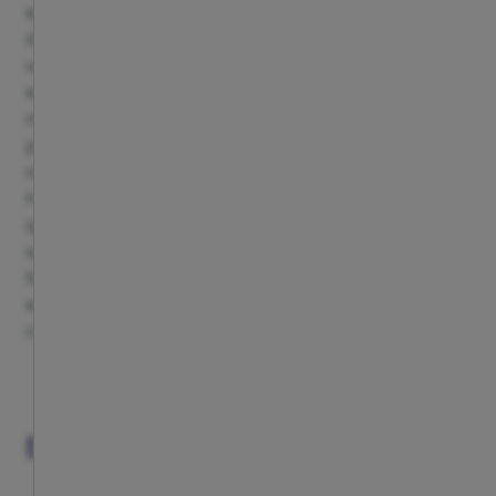
esencia de este gran club. Cada artículo ha sido
diseñado con el corazón y la pasión que solo un
verdadero aficionado puede entender, reviviendo la
emoción de cada partido, cada victoria y cada
momento vivido en el estadio. Desde detalles
pequeños hasta productos emblemáticos, cada regalo
refleja el orgullo de ser parte de la familia rojiblanca.
Haz que cada ocasión sea inolvidable con un presente
que no solo transmite pasión, sino también el
sentimiento de pertenencia a una de las grandes
historias del fútbol. Regala más que un objeto, regala la
emoción de ser Atleti, ¡regala orgullo, regala pasión
rojiblanca!
VER TODO
EXCLUSIVOS