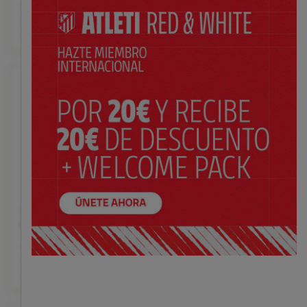
$ 59.00
$ 59.00
Precio:
Precio:
XS
S
M
L
XL
XXL
XS
S
M
L
XL
XXL
XXXL
XXXL
Polo azul Nike escudo
Camiseta azul Nike
hombre
escudo
$ 59.00
$ 40.00
Precio:
Precio:
XS
S
M
L
XL
XXL
S
M
L
XL
XXL
XXXL