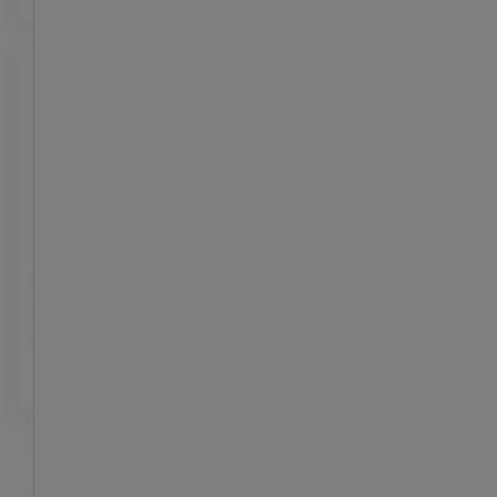
XXXL
Polo azul adulto Nike
Camiseta Atleti franja
25/26
roja
$ 92.00
$ 40.00
Precio:
Precio:
XS
S
M
L
XL
XXL
XS
S
M
L
XL
XXL
XXXL
MÁS RESULTADOS