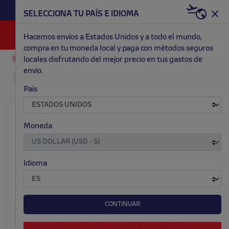
HAZTE RED & WHITE AHORA | 20€ DTO. +
S
SELECCIONA TU PAÍS E IDIOMA
WELCOME PACK
0
Hacemos envíos a Estados Unidos y a todo el mundo,
compra en tu moneda local y paga con métodos seguros
locales disfrutando del mejor precio en tus gastos de
MODA
HOMBRE
CAMISETAS Y POLOS
envío.
País
Moneda
Idioma
CONTINUAR
Polo negro Nike escudo
Polo rojo Nike escudo
hombre
hombre