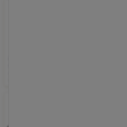
Camiseta azul Nike
Camiseta negra Nike
Atleti
Atleti
$ 40.00
$ 53.00
Precio:
Precio:
S
M
L
XL
XXL
S
M
L
XL
XXL