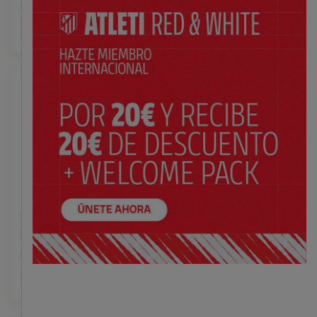
26/27
$ 145.00
Precio:
$ 210.00
XS
S
M
L
XL
XXL
Precio:
XXXL
S
M
L
XL
XXL
Pantalón corto 2ª
Medias 2ª equipación
equipación 26/27
26/27
$ 72.00
$ 30.00
Precio:
Precio:
XS
S
M
L
XL
XXL
S
M
L
XL
XXXL