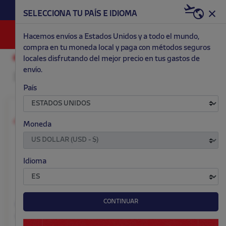
HAZTE RED & WHITE AHORA | 20€ DTO. +
SELECCIONA TU PAÍS E IDIOMA
WELCOME PACK
0
Hacemos envíos a Estados Unidos y a todo el mundo,
compra en tu moneda local y paga con métodos seguros
locales disfrutando del mejor precio en tus gastos de
EQUIPACIONES
SEGUNDA
HOMBRE
envío.
País
Personalizable
Personalizable
Moneda
Idioma
CONTINUAR
Camiseta hombre 2ª
Camiseta match
equipación 26/27
hombre 2ª equipación