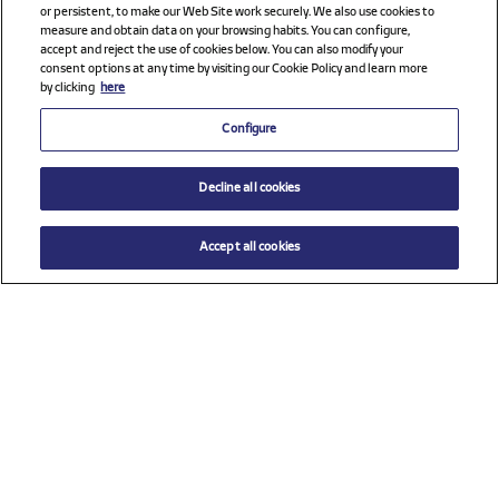
or persistent, to make our Web Site work securely. We also use cookies to
measure and obtain data on your browsing habits. You can configure,
accept and reject the use of cookies below. You can also modify your
consent options at any time by visiting our Cookie Policy and learn more
by clicking
here
Configure
Decline all cookies
Accept all cookies
Ver todos los patrocinadores