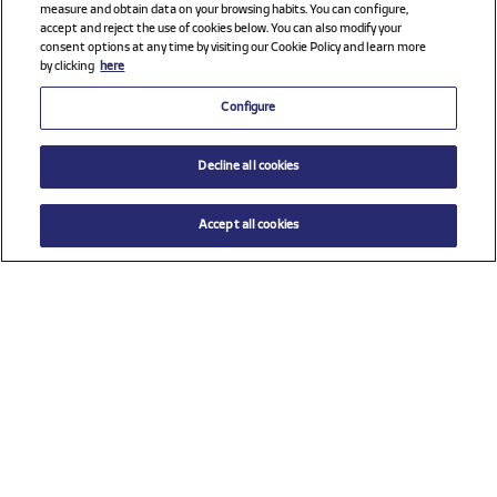
measure and obtain data on your browsing habits. You can configure,
accept and reject the use of cookies below. You can also modify your
consent options at any time by visiting our Cookie Policy and learn more
by clicking
here
Configure
Decline all cookies
Accept all cookies
$ 92.00
AÑADIR AL CARRITO
Seleccione una talla
Ver todos los patrocinadores