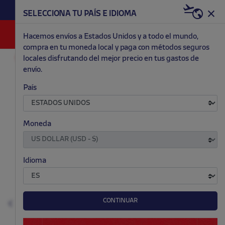
HAZTE RED & WHITE AHORA | 20€ DTO. +
SELECCIONA TU PAÍS E IDIOMA
WELCOME PACK
0
Hacemos envíos a Estados Unidos y a todo el mundo,
compra en tu moneda local y paga con métodos seguros
locales disfrutando del mejor precio en tus gastos de
RETRO
EQUIPACIONES
envío.
.
.
.
.
País
Moneda
Idioma
CONTINUAR
Anterior
S