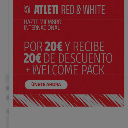
EXCLUSIVO
FUTRE 1ª EQUIPACIÓN 87/88
Precio:
$ 92.00
Guía de tallas
Talla
XS
S
M
L
XL
XXL