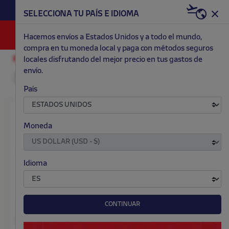
HAZTE RED & WHITE AHORA | 20€ DTO. +
SELECCIONA TU PAÍS E IDIOMA
WELCOME PACK
0
Hacemos envíos a Estados Unidos y a todo el mundo,
compra en tu moneda local y paga con métodos seguros
locales disfrutando del mejor precio en tus gastos de
ACCESORIOS Y HOGAR
MASCOTAS
envío.
País
Moneda
Idioma
CONTINUAR
Juguete con cuerda
Chapa identificativa
perro
perro Atleti