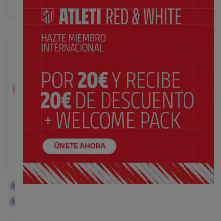
$ 12.00
$ 7.99
Precio:
Precio:
Bandada para perro
con escudo
$ 12.00
Precio:
ACCESORIOS PARA MASCOTAS DEL ATLÉTICO DE
MADRID