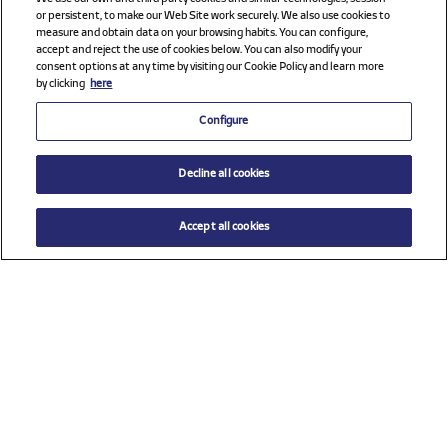
or persistent, to make our Web Site work securely. We also use cookies to
measure and obtain data on your browsing habits. You can configure,
accept and reject the use of cookies below. You can also modify your
consent options at any time by visiting our Cookie Policy and learn more
by clicking
here
Configure
Decline all cookies
Accept all cookies
Ver todos los patrocinadores