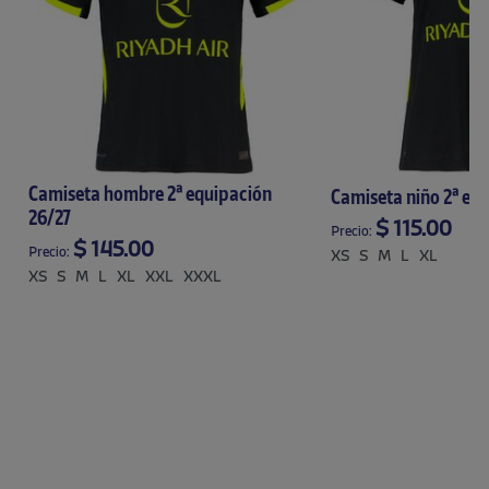
Camiseta hombre 2ª equipación
Camiseta niño 2ª eq
26/27
$ 115.00
Precio:
$ 145.00
Precio:
XS
S
M
L
XL
XS
S
M
L
XL
XXL
XXXL