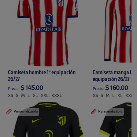
Camiseta hombre 1ª equipación
Camiseta manga lar
26/27
equipación 26/27
$ 145.00
$ 160.00
Precio:
Precio:
XS
S
M
L
XL
XXL
XXXL
XS
S
M
L
XL
XXL
Personalizable
Personalizable