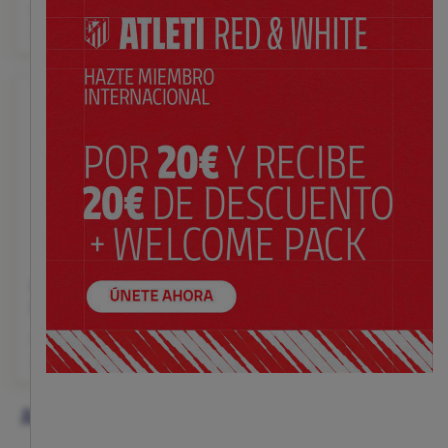
$ 395.00
$ 330.00
Precio:
Precio:
XS
S
M
L
XL
XS
S
M
L
XL
Cortavientos mujer
Abrigo ligero negro
Nike UEFA 25/26
mujer
$ 150.00
$ 79.00
Precio:
Precio:
XS
S
M
L
XL
XS
S
M
L
XL
ABRIGOS DE MUJER