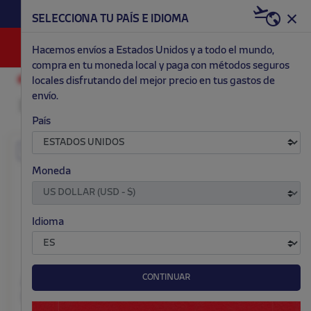
HAZTE RED & WHITE AHORA | 20€ DTO. +
SELECCIONA TU PAÍS E IDIOMA
WELCOME PACK
0
Hacemos envíos a Estados Unidos y a todo el mundo,
compra en tu moneda local y paga con métodos seguros
locales disfrutando del mejor precio en tus gastos de
MODA
MUJER
ABRIGOS
envío.
País
EXCLUSIVO
EXCLUSIVO
Moneda
Idioma
CONTINUAR
Abrigo largo mujer Nike
Abrigo corto mujer Nike
LALIGA 25/26
LALIGA 25/26