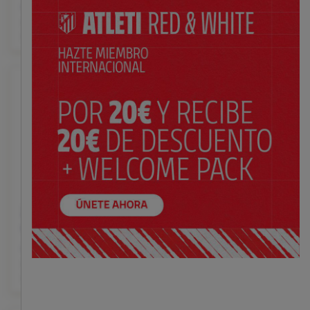
$ 105.00
$ 105.00
Precio:
Precio:
XS
S
M
L
XL
XXL
XS
S
M
L
XL
XXL
XXXL
XXXL
EXCLUSIVO
2ª equipación 06/07
Futre 1ª equipación
retro Atlético de Madrid
87/88
$ 98.00
$ 92.00
Precio:
Precio:
XS
S
M
L
XL
XXL
XS
S
M
L
XL
XXL
XXXL