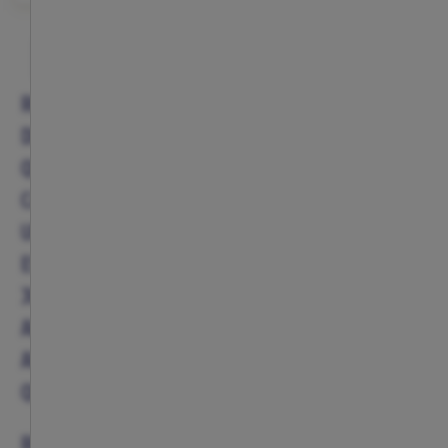
MÁS RESULTADOS
REVIVE LOS GRANDES MOMENTOS DEL ATLÉTICO
DE MADRID CON LAS EQUIPACIONES HISTÓRICAS
QUE MARCARON LA MEMORIA ROJIBLANCA. CADA
CAMISETA, CADA DETALLE Y CADA COLOR CUENTAN
UNA PARTE DE LA HISTORIA DE UN CLUB ETERNO.
ESTA COLECCIÓN RINDE HOMENAJE A LOS
JUGADORES Y TEMPORADAS QUE HICIERON VIBRAR
AL METROPOLITANO, PERMITIENDO A LOS
AFICIONADOS REVIVIR SU PASIÓN CON DISEÑOS
QUE NUNCA PASAN DE MODA.
RÉPLICAS DE CAMISETAS LEGENDARIAS