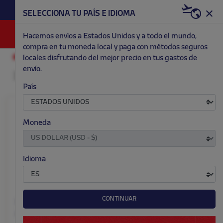
HAZTE RED & WHITE AHORA | 20€ DTO. +
SELECCIONA TU PAÍS E IDIOMA
WELCOME PACK
0
Hacemos envíos a Estados Unidos y a todo el mundo,
compra en tu moneda local y paga con métodos seguros
locales disfrutando del mejor precio en tus gastos de
RETRO
EQUIPACIONES
envío.
País
Moneda
Idioma
CONTINUAR
Equipación 93/94 retro
2ª equipación 01/02
Atlético de Madrid
retro Atlético de Madrid