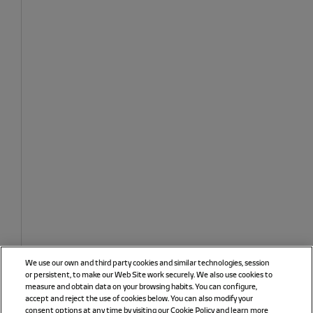
We use our own and third party cookies and similar technologies, session
or persistent, to make our Web Site work securely. We also use cookies to
measure and obtain data on your browsing habits. You can configure,
accept and reject the use of cookies below. You can also modify your
consent options at any time by visiting our Cookie Policy and learn more