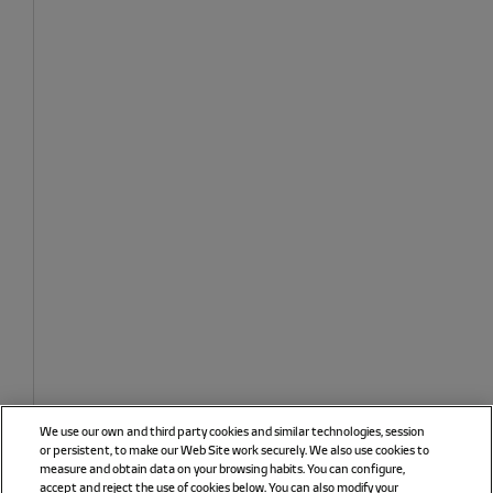
We use our own and third party cookies and similar technologies, session
or persistent, to make our Web Site work securely. We also use cookies to
measure and obtain data on your browsing habits. You can configure,
accept and reject the use of cookies below. You can also modify your