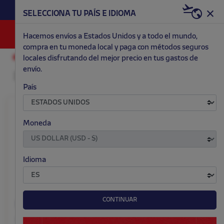
HAZTE RED & WHITE AHORA | 20€ DTO. +
SELECCIONA TU PAÍS E IDIOMA
WELCOME PACK
0
Hacemos envíos a Estados Unidos y a todo el mundo,
compra en tu moneda local y paga con métodos seguros
locales disfrutando del mejor precio en tus gastos de
ACCESORIOS Y HOGAR
envío.
País
Moneda
Idioma
CONTINUAR
Peluche Indy
Portatodo Indy
$ 33.00
$ 13.00
Precio:
Precio: