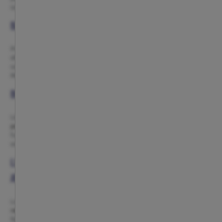
con banderas que ondean la historia del club.
BALONES OFICIALES DEL ATLÉTICO DE MADRID
Practica tu deporte favorito con los
balones del Atleti
. Disponibles en
diferentes tamaños y diseños, son ideales tanto para jugar como para
coleccionar. Cada golpeo llevará la esencia del club más allá del
Metropolitano.
BOLSAS Y MOCHILAS PARA EL DÍA A DÍA
Lleva el escudo allá donde vayas con
mochilas, bolsas de deporte y
portatodos rojiblancos
. Diseños resistentes y cómodos que combinan
funcionalidad con la pasión atlética, perfectos para entrenar, estudiar o
viajar.
LLAVEROS, RELOJES Y PULSERAS CON ESCUDO
ATLÉTICO
Los pequeños detalles marcan la diferencia. Con
llaveros
,
pulseras y
relojes del Atleti
, cada gesto cotidiano se convierte en una declaración de
fidelidad a tus colores. Regalos ideales para quienes nunca dejan de creer.