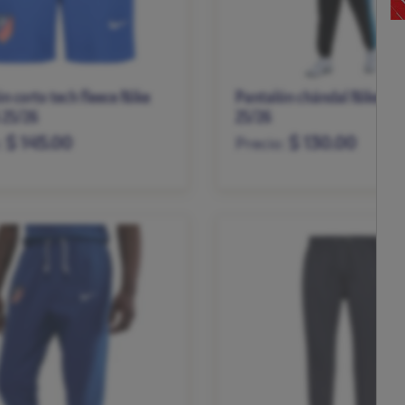
n corto tech fleece Nike
Pantalón chándal Nike UE
 25/26
25/26
$ 145.00
$ 130.00
:
Precio:
L
XL
XXL
S
M
L
XL
XXL