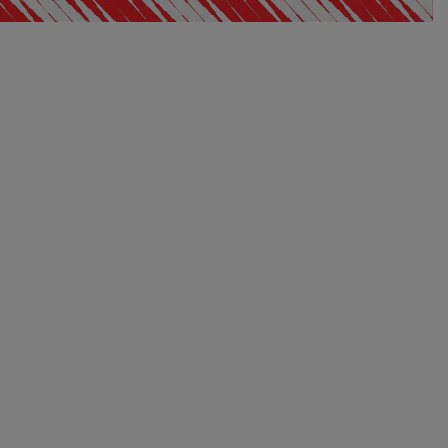
FA
Pantalón negro Atleti
$ 78.00
Precio:
S
M
L
XL
XXL