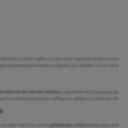
dimiento y estilo rojiblanco para acompañarte tanto en tus entre
ara quienes quieren vestir su pasión por el Atleti con la máxima 
pantalones de chándal clásicos
, cada diseño está pensado para ofr
que los acabados premium reflejan la calidad y el carácter del Atlé
ÓN
 los días más fríos como
pantalones cortos
ideales para entrenar 