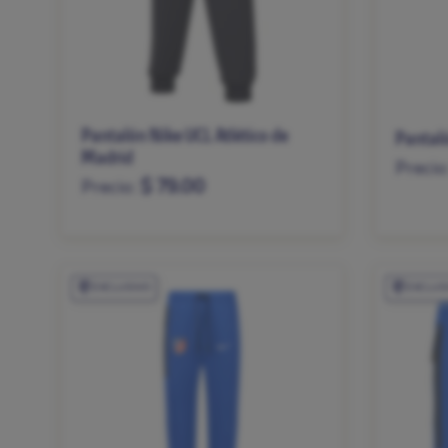
Pantalón Nike UCL Atlético de
Pantaló
Madrid
Precio
$ 79.00
Precio:
XS
S
XS
S
M
L
XL
XXL
EXCLUSIVO
EXCLUS