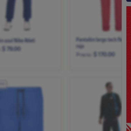
Pantalón largo tech fleece
n azul Nike Atleti
rojo
$ 79.00
:
$ 170.00
Precio:
M
L
XL
XXL
S
M
L
XL
XXL
IVO