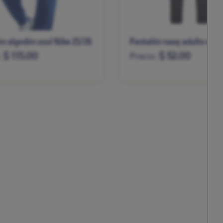
n algodón azul Nike 25/26
Pantalón navy adulto esc
$ 115.00
$ 52.00
:
Precio:
L
XL
XXL
S
M
L
XL
XXL