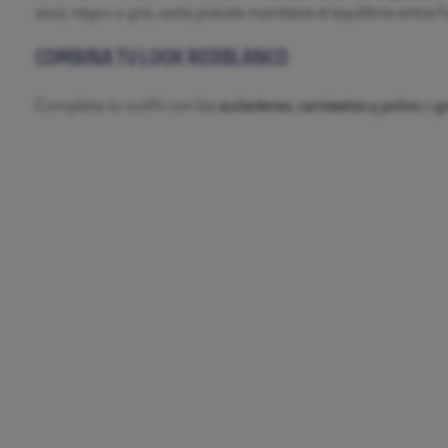
azul, negro o gris, cada prenda mantiene el equilibrio entre f
COMBINA TU LOOK ROJIBLANCO
Completa tu outfit con las
sudaderas
,
camisetas y polos
o
go