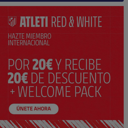
 UEFA
Pantalón corto tech fleece UEFA
rojo
$ 145.00
Precio:
S
M
L
XL
XXL