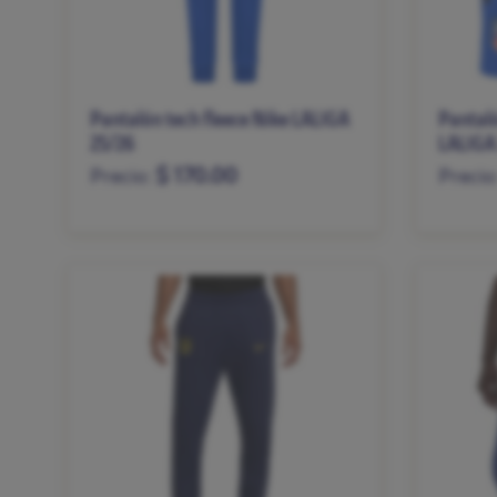
Pantalón tech fleece Nike LALIGA
Pantaló
25/26
LALIGA
$ 170.00
Precio:
Precio
S
M
L
XL
XXL
S
M