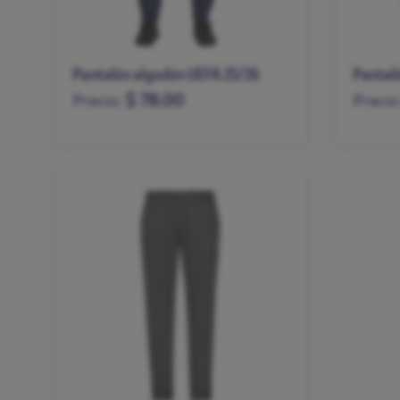
Pantalón algodón UEFA 25/26
Pantaló
$ 78.00
Precio:
Precio
S
M
L
XL
XXL
S
M