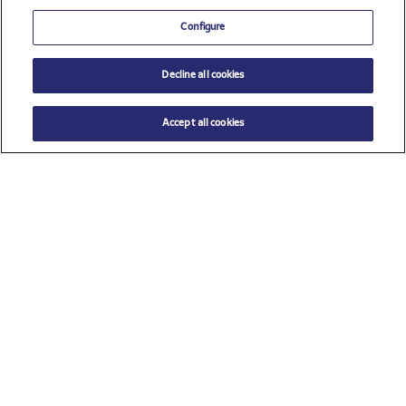
Configure
Decline all cookies
Accept all cookies
$ 120.00
AÑADIR AL CARRITO
Talla
TU (Talla única)
Ver todos los patrocinadores