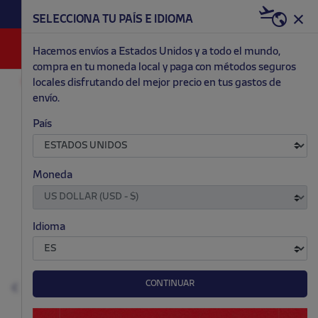
HAZTE RED & WHITE AHORA | 20€ DTO. +
SELECCIONA TU PAÍS E IDIOMA
WELCOME PACK
0
Hacemos envíos a Estados Unidos y a todo el mundo,
compra en tu moneda local y paga con métodos seguros
locales disfrutando del mejor precio en tus gastos de
ACCESORIOS Y HOGAR
RELOJES Y PULSERAS
envío.
.
.
.
.
País
Moneda
Idioma
CONTINUAR
Anterior
S