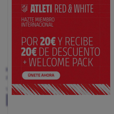
RELOJ ACERO ESFERA ROJA VICEROY
Precio:
$ 120.00
Talla
(TALLA ÚNICA)
TU