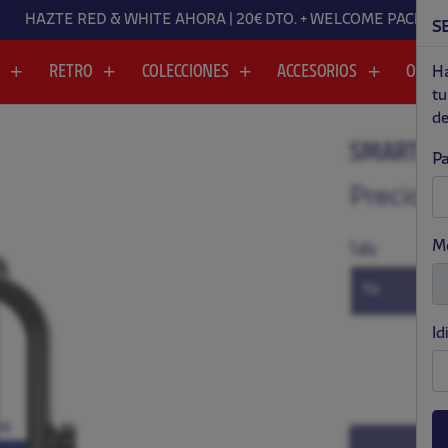
HAZTE RED & WHITE AHORA | 20€ DTO. + WELCOME PACK
S
A
RETRO
COLECCIONES
ACCESORIOS
OUTL
Ha
tu
de
SMARTWA
Pa
.
.
Precio:
$
M
Talla
(TALLA ÚN
TU
Id