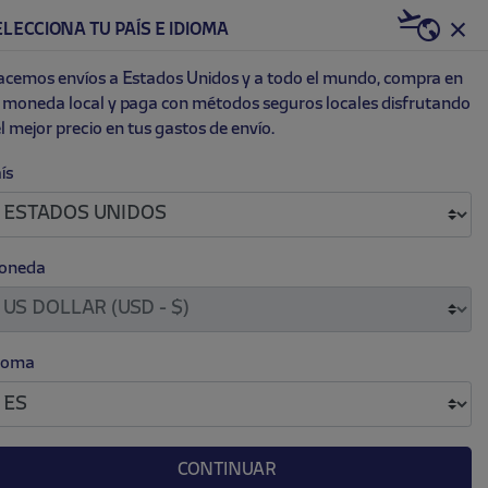
US | USD
ELECCIONA TU PAÍS E IDIOMA
0
ET
NEW
cemos envíos a Estados Unidos y a todo el mundo, compra en
 moneda local y paga con métodos seguros locales disfrutando
l mejor precio en tus gastos de envío.
TCH
ís
.
.
 77.00
oneda
ICA)
ioma
CONTINUAR