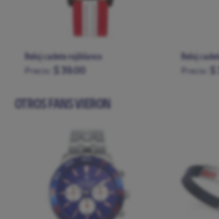
Reloj cadete rojiblanco
Reloj cade
$ 39.00
$ 
Precio:
Precio:
OTROS FANS VIERON