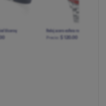
era roja Viceroy
Reloj niño rojo
.00
$ 39.00
Precio: