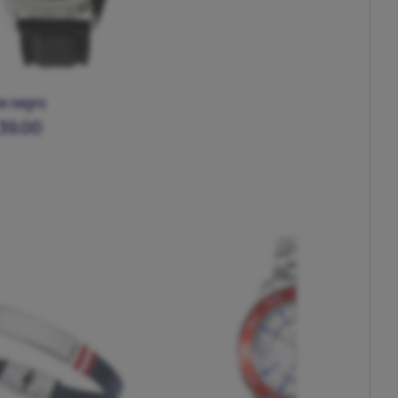
te negro
39.00