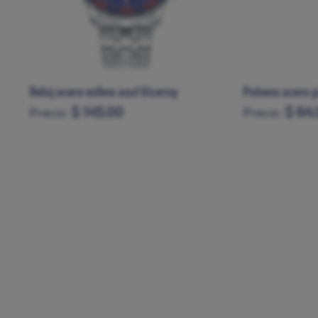
Pulsera acero piel Viceroy
Reloj acero esf
$ 64.00
$ 120
Precio:
Precio: