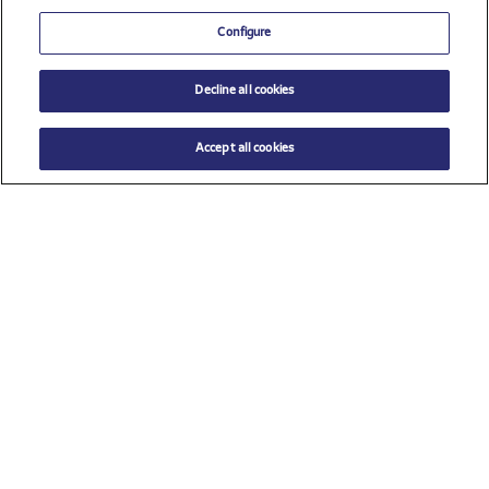
Configure
Decline all cookies
Accept all cookies
$ 9.99
AÑADIR AL CARRITO
Talla
TU (Talla única)
Ver todos los patrocinadores