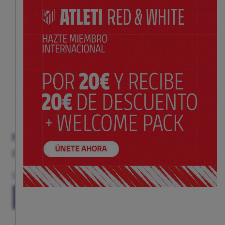
PULSERA ATLETI ROJIBLANCA NIÑO
Precio:
$ 9.99
Talla
(TALLA ÚNICA)
TU