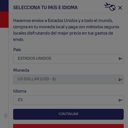
HAZTE RED & WHITE AHORA | 20€ DTO. +
SELECCIONA TU PAÍS E IDIOMA
WELCOME PACK
0
Hacemos envíos a Estados Unidos y a todo el mundo,
compra en tu moneda local y paga con métodos seguros
locales disfrutando del mejor precio en tus gastos de
ACCESORIOS Y HOGAR
RELOJES Y PULSERAS
envío.
.
.
.
.
País
Moneda
Idioma
CONTINUAR
Anterior
S