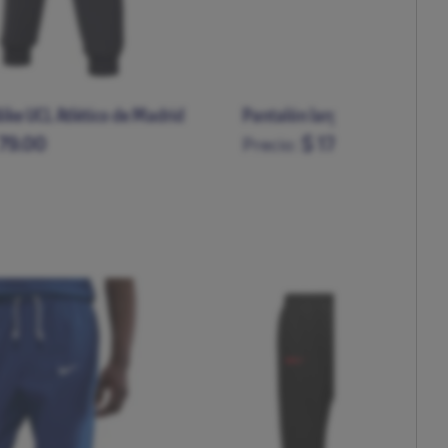
ike UCL Atlético de Madrid
Pantalón largo tech fleece UE
79.00
$ 170.00
Precio:
L
XL
XXL
S
M
L
XL
XXL