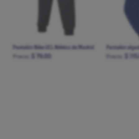
d
Pantalón algodón azul Nike 25/26
Pantalón negro
$ 115.00
$ 79.
Precio:
Precio:
S
M
L
XL
XXL
S
M
L
XL