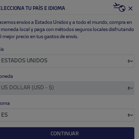
PACK
US | USD
ELECCIONA TU PAÍS E IDIOMA
0
ET
NEW
cemos envíos a Estados Unidos y a todo el mundo, compra en
 moneda local y paga con métodos seguros locales disfrutando
l mejor precio en tus gastos de envío.
 AZUL NIKE ATLETI
ís
.
.
 79.00
oneda
as
M
L
XL
XXL
ioma
CONTINUAR