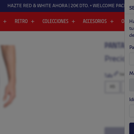
HAZTE RED & WHITE AHORA | 20€ DTO. + WELCOME 
S
A
RETRO
COLECCIONES
ACCESORIOS
OUTL
Ha
tu
de
PANTALÓN
Pa
.
.
Precio:
$
M
Guía de tall
Talla
XS
S
Id