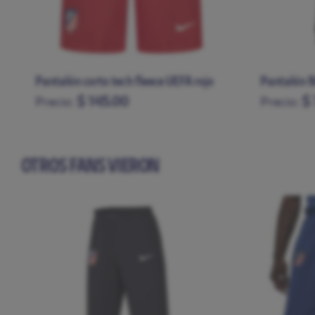
Pantalón corto tech fleece UEFA rojo
Pantalón N
$ 145.00
$ 
Precio:
Precio:
S
M
L
XL
XXL
XS
S
M
OTROS FANS VIERON