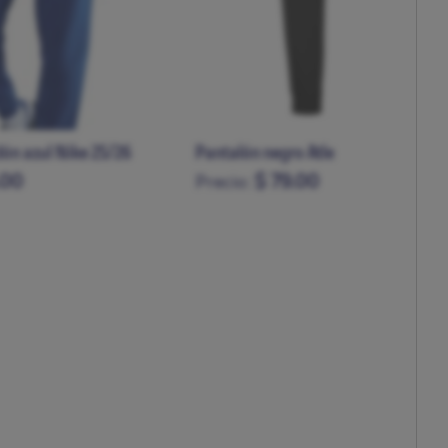
 Atleti
Pantalón gris adulto escudo
00
$ 53.00
Precio:
XXL
S
M
L
XL
XXL