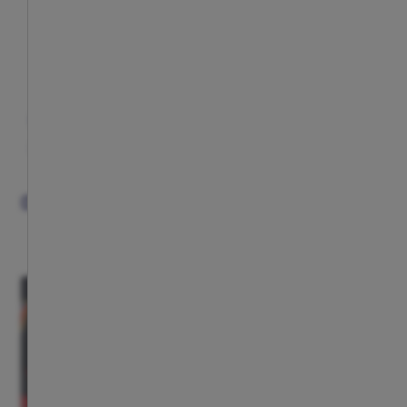
Gorra away 25/26 niño
Gorra negra ray
$ 26.00
$ 26.00
Precio:
Precio:
OTROS FANS VIERON