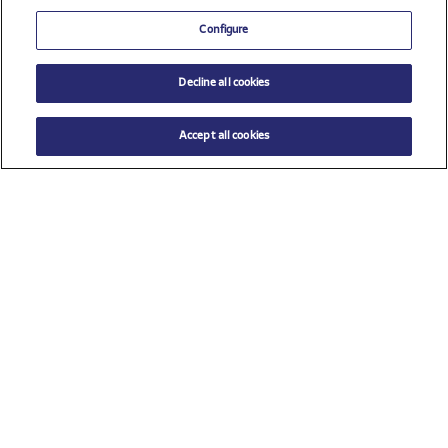
Configure
Decline all cookies
Accept all cookies
$ 26.00
AÑADIR AL CARRITO
Talla
TU (Talla única)
Ver todos los patrocinadores