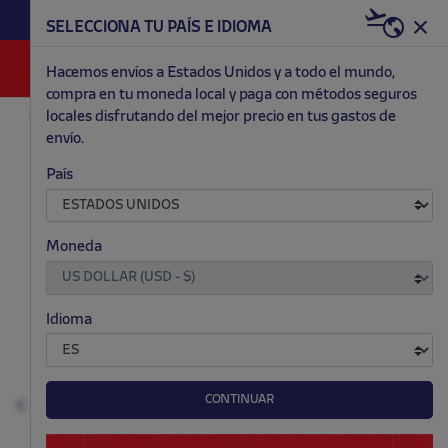
HAZTE RED & WHITE AHORA | 20€ DTO. +
SELECCIONA TU PAÍS E IDIOMA
WELCOME PACK
0
Hacemos envíos a Estados Unidos y a todo el mundo,
compra en tu moneda local y paga con métodos seguros
locales disfrutando del mejor precio en tus gastos de
MODA
NIÑO Y BEBÉ
GORRAS Y GORROS
envío.
.
.
.
.
País
Moneda
Idioma
CONTINUAR
Anterior
S