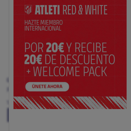
GORRA ROSA ESCUDO NIÑO
Precio:
$ 26.00
Talla
(TALLA ÚNICA)
TU