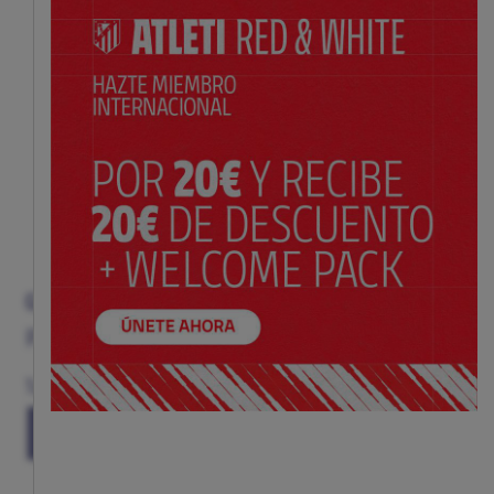
GORRA NEGRA RAYAS Y ESCUDO NIÑO
Precio:
$ 26.00
Talla
(TALLA ÚNICA)
TU