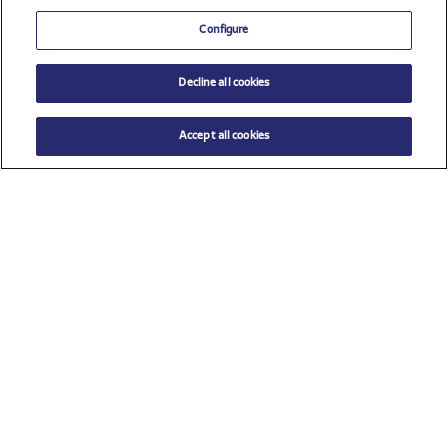
Configure
Decline all cookies
Accept all cookies
$ 26.00
AÑADIR AL CARRITO
Talla
TU (Talla única)
Ver todos los patrocinadores