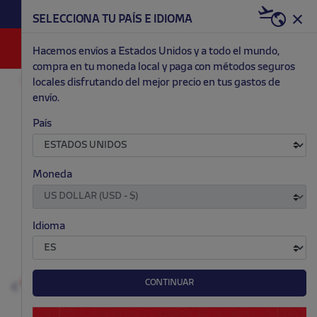
HAZTE RED & WHITE AHORA | 20€ DTO. +
SELECCIONA TU PAÍS E IDIOMA
WELCOME PACK
0
Hacemos envíos a Estados Unidos y a todo el mundo,
compra en tu moneda local y paga con métodos seguros
locales disfrutando del mejor precio en tus gastos de
MODA
NIÑO Y BEBÉ
GORRAS Y GORROS
envío.
.
.
.
.
País
Moneda
Idioma
CONTINUAR
Anterior
S