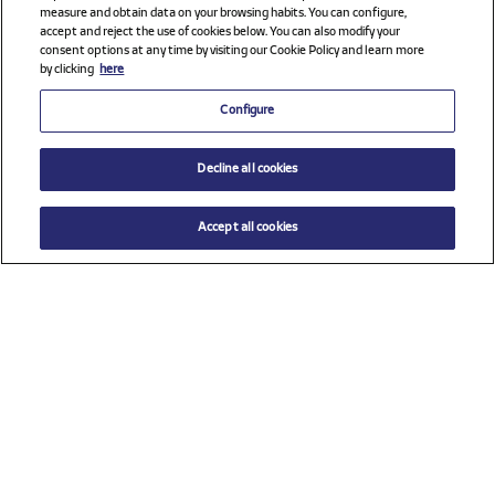
measure and obtain data on your browsing habits. You can configure,
accept and reject the use of cookies below. You can also modify your
consent options at any time by visiting our Cookie Policy and learn more
by clicking
here
Configure
Decline all cookies
Accept all cookies
Ver todos los patrocinadores