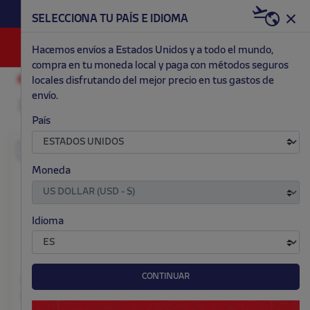
SELECCIONA TU PAÍS E IDIOMA
0
Hacemos envíos a Estados Unidos y a todo el mundo,
compra en tu moneda local y paga con métodos seguros
locales disfrutando del mejor precio en tus gastos de
DÍAS ROJIBLANCOS
ADULTO
envío.
País
EXCLUSIVO
EXCLUSIVO
Moneda
Idioma
CONTINUAR
Futre 1ª equipación
Futre 2ª equipación
87/88
91/92