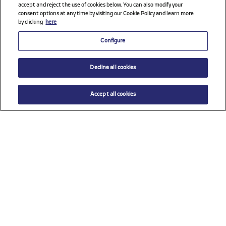
accept and reject the use of cookies below. You can also modify your
consent options at any time by visiting our Cookie Policy and learn more
by clicking
here
Configure
Decline all cookies
Accept all cookies
$ 210.00
AÑADIR AL CARRITO
Seleccione una talla
Ver todos los patrocinadores