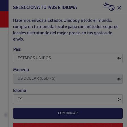
HAZTE RED & WHITE AHORA | 20€ DTO. +
SELECCIONA TU PAÍS E IDIOMA
WELCOME PACK
0
Hacemos envíos a Estados Unidos y a todo el mundo,
compra en tu moneda local y paga con métodos seguros
locales disfrutando del mejor precio en tus gastos de
MODA
HOMBRE
SUDADERAS
envío.
.
.
.
.
País
Moneda
Idioma
CONTINUAR
Anterior
S