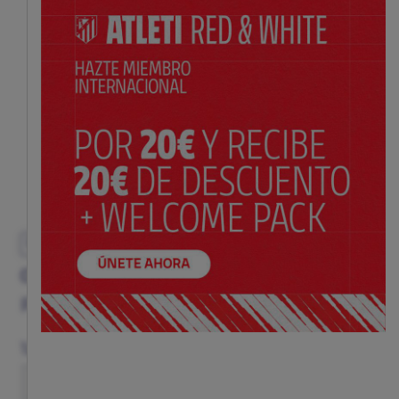
EXCLUSIVO
CHAQUETA TECH FLEECE UEFA ROJO
Precio:
$ 210.00
Guía de tallas
Talla
S
M
L
XL
XXL