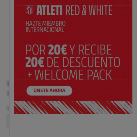
SUDADERA AZUL NIKE ATLETI
Precio:
$ 98.00
Guía de tallas
Talla
XS
S
M
L
XL
XXL