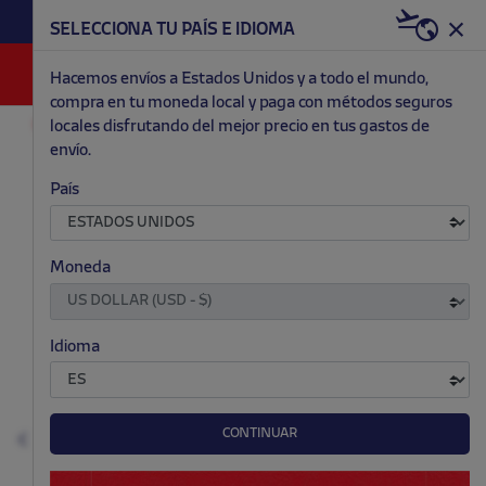
HAZTE RED & WHITE AHORA | 20€ DTO. +
SELECCIONA TU PAÍS E IDIOMA
WELCOME PACK
0
Hacemos envíos a Estados Unidos y a todo el mundo,
compra en tu moneda local y paga con métodos seguros
locales disfrutando del mejor precio en tus gastos de
MODA
HOMBRE
SUDADERAS
envío.
.
.
.
.
País
Moneda
Idioma
CONTINUAR
Anterior
S