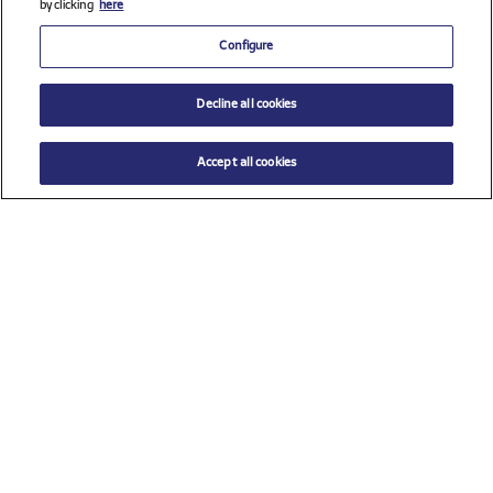
by clicking
here
Configure
Decline all cookies
Accept all cookies
$ 98.00
AÑADIR AL CARRITO
Seleccione una talla
Ver todos los patrocinadores