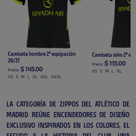
Camiseta hombre 2ª equipación
Camiseta niño 2ª eq
26/27
$ 115.00
Precio:
$ 145.00
Precio:
XS
S
M
L
XL
XS
S
M
L
XL
XXL
XXXL
LA CATEGORÍA DE ZIPPOS DEL ATLÉTICO DE
MADRID REÚNE ENCENDEDORES DE DISEÑO
EXCLUSIVO INSPIRADOS EN LOS COLORES, EL