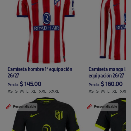
Camiseta hombre 1ª equipación
Camiseta manga lar
26/27
equipación 26/27
$ 145.00
$ 160.00
Precio:
Precio:
XS
S
M
L
XL
XXL
XXXL
XS
S
M
L
XL
XXL
Personalizable
Personalizable