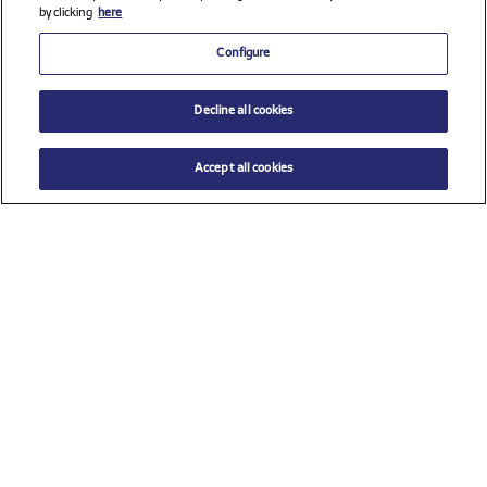
by clicking
here
Configure
Decline all cookies
Accept all cookies
$ 20.00
AÑADIR AL CARRITO
Talla
TU (Talla única)
Ver todos los patrocinadores