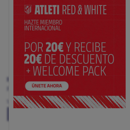
BUFANDA RAYAS ATLETI
Precio:
$ 20.00
Talla
(TALLA ÚNICA)
TU