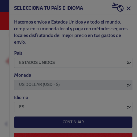
HAZTE RED & WHITE AHORA | 20€ DTO. +
SELECCIONA TU PAÍS E IDIOMA
WELCOME PACK
0
Hacemos envíos a Estados Unidos y a todo el mundo,
compra en tu moneda local y paga con métodos seguros
locales disfrutando del mejor precio en tus gastos de
ACCESORIOS Y HOGAR
BUFANDAS Y BANDERAS
envío.
.
.
.
.
País
Moneda
Idioma
CONTINUAR
Anterior
S