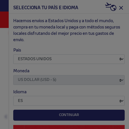
HAZTE RED & WHITE AHORA | 20€ DTO. +
SELECCIONA TU PAÍS E IDIOMA
WELCOME PACK
0
Hacemos envíos a Estados Unidos y a todo el mundo,
compra en tu moneda local y paga con métodos seguros
locales disfrutando del mejor precio en tus gastos de
ACCESORIOS Y HOGAR
BOTELLAS Y TERMOS
envío.
.
.
.
.
País
Moneda
Idioma
CONTINUAR
Anterior
S