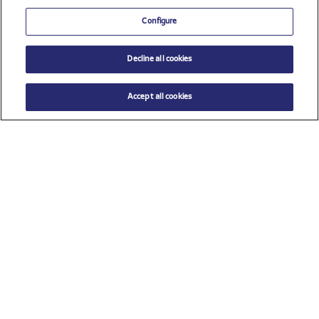
Configure
Decline all cookies
Accept all cookies
$ 43.00
AÑADIR AL CARRITO
Talla
TU (Talla única)
Ver todos los patrocinadores