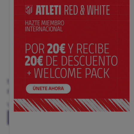
TERMO ROJIBLANCO ATLETI
Precio:
$ 43.00
Talla
(TALLA ÚNICA)
TU