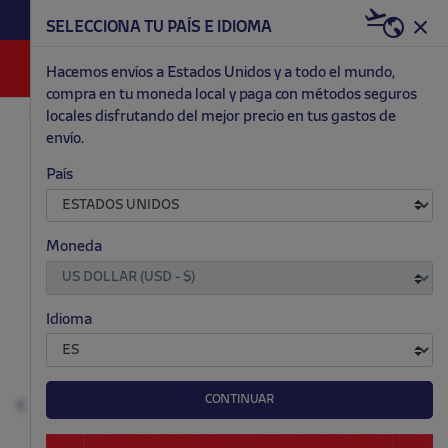
HAZTE RED & WHITE AHORA | 20€ DTO. +
SELECCIONA TU PAÍS E IDIOMA
WELCOME PACK
0
Hacemos envíos a Estados Unidos y a todo el mundo,
compra en tu moneda local y paga con métodos seguros
locales disfrutando del mejor precio en tus gastos de
RETRO
CHAQUETAS Y SUDADERAS
envío.
.
.
.
.
País
Moneda
Idioma
CONTINUAR
Anterior
S