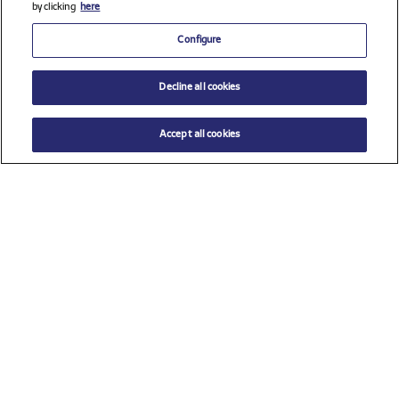
by clicking
here
Configure
Decline all cookies
Accept all cookies
$ 105.00
AÑADIR AL CARRITO
Seleccione una talla
Ver todos los patrocinadores