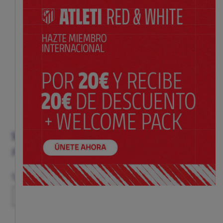
SUDADERA RETRO GRIS 1970 ATLÉTICO DE MADRID
Precio:
$ 105.00
Guía de tallas
Talla
S
M
L
XL
XXL
XXXL