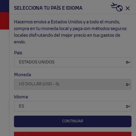
HAZTE RED & WHITE AHORA | 20€ DTO. +
SELECCIONA TU PAÍS E IDIOMA
WELCOME PACK
0
Hacemos envíos a Estados Unidos y a todo el mundo,
compra en tu moneda local y paga con métodos seguros
locales disfrutando del mejor precio en tus gastos de
ACCESORIOS Y HOGAR
COCINA
envío.
.
.
País
Moneda
Idioma
CONTINUAR