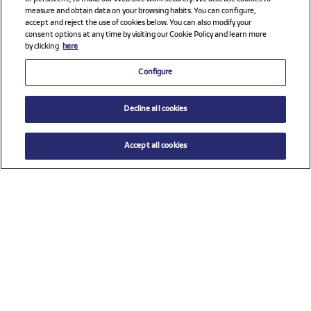
measure and obtain data on your browsing habits. You can configure,
accept and reject the use of cookies below. You can also modify your
consent options at any time by visiting our Cookie Policy and learn more
by clicking
here
Configure
Decline all cookies
Accept all cookies
$ 5.99
AÑADIR AL CARRITO
Talla
TU (Talla única)
Ver todos los patrocinadores