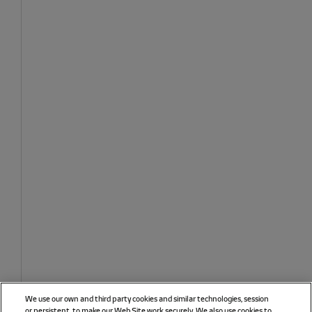
We use our own and third party cookies and similar technologies, session
or persistent, to make our Web Site work securely. We also use cookies to