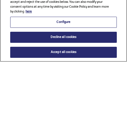
accept and reject the use of cookies below. You can also modify your
consent options at any time by visiting our Cookie Policy and learn more
by clicking
here
Configure
Decline all cookies
Accept all cookies
Ver todos los patrocinadores