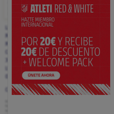
$ 99.00
Precio:
XXS
XS
S
M
L
XL
XXL
XXXL
LAS CAMISETAS Y POLOS RETRO DEL ATLÉTICO DE
MADRID SON UNA FORMA ÚNICA DE REVIVIR LOS
MOMENTOS QUE FORJARON NUESTRA HISTORIA.
CADA PRENDA ES UN HOMENAJE AL PASADO, A LOS
JUGADORES QUE HICIERON GRANDE AL CLUB Y A
LOS COLORES QUE SEGUIMOS DEFENDIENDO CON
ORGULLO GENERACIÓN TRAS GENERACIÓN.
CAMISETAS HISTÓRICAS Y RÉPLICAS LEGENDARIAS
En esta colección encontrarás auténticas joyas para los amantes del
fútbol y la historia rojiblanca. Modelos como la
réplica de Glasgow 1974
,
la
camiseta del Atlético Aviación de 1939
o la
Recopa del 86
evocan