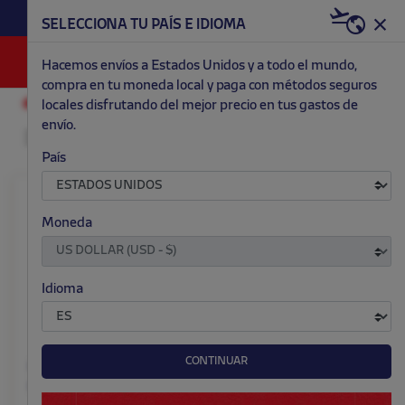
HAZTE RED & WHITE AHORA | 20€ DTO. +
SELECCIONA TU PAÍS E IDIOMA
WELCOME PACK
0
Hacemos envíos a Estados Unidos y a todo el mundo,
compra en tu moneda local y paga con métodos seguros
locales disfrutando del mejor precio en tus gastos de
RETRO
CAMISETAS Y POLOS
envío.
País
Moneda
Idioma
CONTINUAR
Camiseta réplica
Glasgow portero 1974