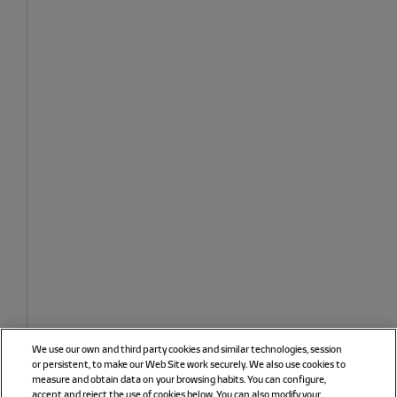
We use our own and third party cookies and similar technologies, session
or persistent, to make our Web Site work securely. We also use cookies to
measure and obtain data on your browsing habits. You can configure,
accept and reject the use of cookies below. You can also modify your