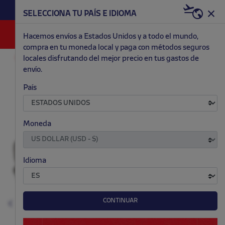
HAZTE RED & WHITE AHORA | 20€ DTO. +
SELECCIONA TU PAÍS E IDIOMA
WELCOME PACK
0
Hacemos envíos a Estados Unidos y a todo el mundo,
compra en tu moneda local y paga con métodos seguros
locales disfrutando del mejor precio en tus gastos de
OUTLET
NIÑO
envío.
.
.
.
.
País
Moneda
Idioma
CONTINUAR
Anterior
S