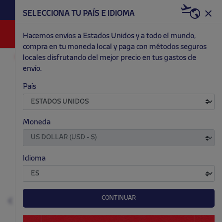
HAZTE RED & WHITE AHORA | 20€ DTO. +
SELECCIONA TU PAÍS E IDIOMA
WELCOME PACK
0
Hacemos envíos a Estados Unidos y a todo el mundo,
compra en tu moneda local y paga con métodos seguros
locales disfrutando del mejor precio en tus gastos de
ACCESORIOS Y HOGAR
BEBÉ
envío.
.
.
.
.
País
Moneda
Idioma
CONTINUAR
Anterior
S