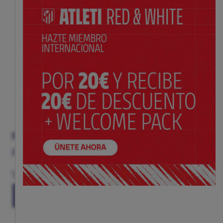
PELUCHE AFICIONADO 25 CM
Precio:
$ 20.00
Talla
(TALLA ÚNICA)
TU