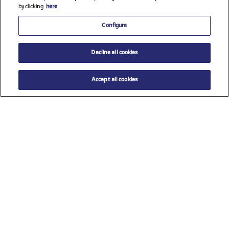
by clicking
here
Configure
Decline all cookies
Accept all cookies
$ 20.00
AÑADIR AL CARRITO
Talla
TU (Talla única)
Ver todos los patrocinadores