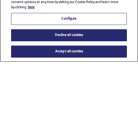
consent options at any time by visiting our Cookie Policy and learn more
by clicking
here
Configure
Decline all cookies
Accept all cookies
$ 85.00
AÑADIR AL CARRITO
Seleccione una talla
Ver todos los patrocinadores