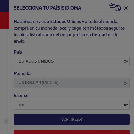
HAZTE RED & WHITE AHORA | 20€ DTO. +
SELECCIONA TU PAÍS E IDIOMA
WELCOME PACK
0
Hacemos envíos a Estados Unidos y a todo el mundo,
compra en tu moneda local y paga con métodos seguros
locales disfrutando del mejor precio en tus gastos de
ENTRENAMIENTO
NIÑO
envío.
.
.
.
.
País
Moneda
Idioma
CONTINUAR
Anterior
S