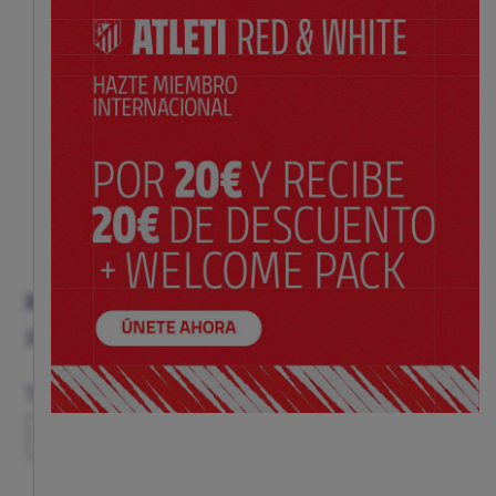
PANTALÓN ENTRENAMIENTO NIÑO NIKE 26/27
Precio:
$ 85.00
Guía de tallas
Talla
XS
S
M
L
XL