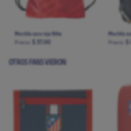
Mochila saco roja Nike
Mochila az
$ 37.00
$
Precio:
Precio:
OTROS FANS VIERON