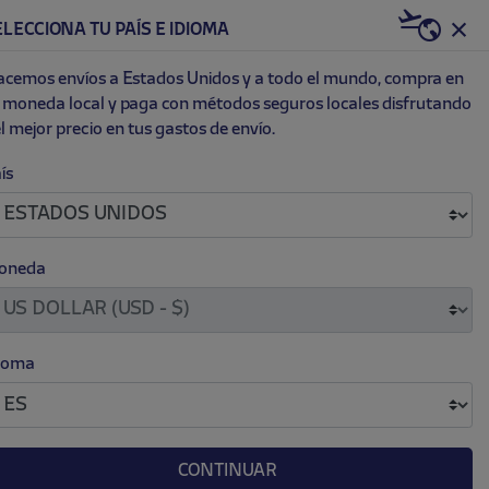
US | USD
ELECCIONA TU PAÍS E IDIOMA
0
ET
NEW
cemos envíos a Estados Unidos y a todo el mundo, compra en
 moneda local y paga con métodos seguros locales disfrutando
l mejor precio en tus gastos de envío.
CON PERCHA ROJO ATLETI
ís
.
.
 40.00
oneda
ICA)
ioma
CONTINUAR