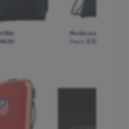
ul Nike
Mochila saco Nike azul Atleti
 46.00
$ 33.00
Precio: