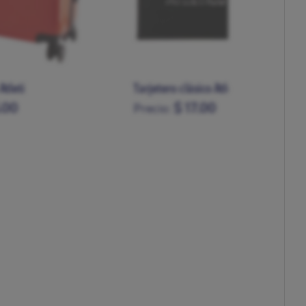
co Atlético de Madrid
Bandolera Atleti
00
$ 32.00
Precio: