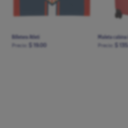
Maleta cabina Atleti
Tarjetero clási
$ 135.00
$ 17.
Precio:
Precio: