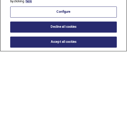
by clicking
here
Configure
Decline all cookies
Accept all cookies
$ 98.00
AÑADIR AL CARRITO
Seleccione una talla
Ver todos los patrocinadores