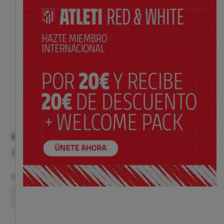
KIT NIÑO 2ª EQUIPACIÓN 26/27
Precio:
$ 98.00
Guía de tallas
Talla
XS
S
M
L
XL