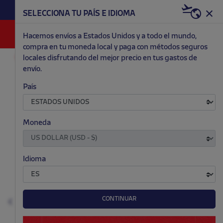
HAZTE RED & WHITE AHORA | 20€ DTO. +
SELECCIONA TU PAÍS E IDIOMA
WELCOME PACK
0
Hacemos envíos a Estados Unidos y a todo el mundo,
compra en tu moneda local y paga con métodos seguros
locales disfrutando del mejor precio en tus gastos de
EQUIPACIONES
SEGUNDA
NIÑO
envío.
.
.
.
.
País
Moneda
Idioma
CONTINUAR
Anterior
S