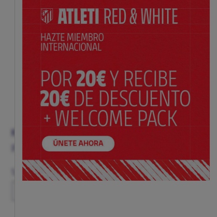
KIT NIÑO 1ª EQUIPACIÓN 26/27
Precio:
$ 98.00
Guía de tallas
Talla
XS
S
M
L
XL