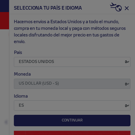
HAZTE RED & WHITE AHORA | 20€ DTO. +
SELECCIONA TU PAÍS E IDIOMA
WELCOME PACK
0
Hacemos envíos a Estados Unidos y a todo el mundo,
compra en tu moneda local y paga con métodos seguros
locales disfrutando del mejor precio en tus gastos de
EQUIPACIONES
PRIMERA
NIÑO
envío.
.
.
.
.
País
Moneda
Idioma
CONTINUAR
Anterior
S