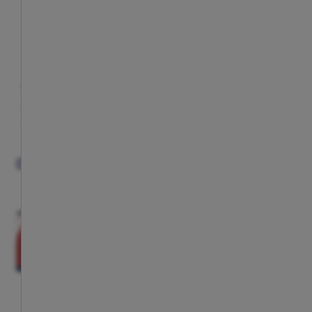
Camiseta niño 1ª equipación 26/27
Pantalón corto 
$ 115.00
$ 56.00
Precio:
Precio:
XS
S
M
L
XL
XS
S
M
L
XL
OTROS FANS VIERON