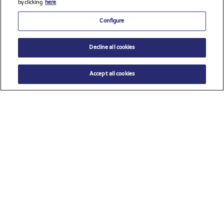
by clicking
here
Configure
Decline all cookies
Accept all cookies
$ 98.00
AÑADIR AL CARRITO
Seleccione una talla
Ver todos los patrocinadores