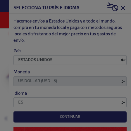
HAZTE RED & WHITE AHORA | 20€ DTO. +
SELECCIONA TU PAÍS E IDIOMA
WELCOME PACK
0
Hacemos envíos a Estados Unidos y a todo el mundo,
compra en tu moneda local y paga con métodos seguros
locales disfrutando del mejor precio en tus gastos de
OUTLET
NIÑO
envío.
.
.
.
.
País
Moneda
Idioma
CONTINUAR
Anterior
S