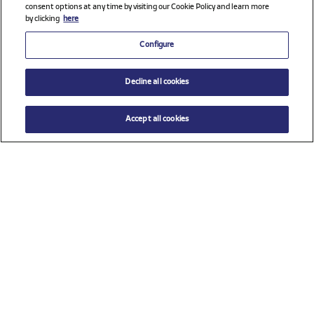
consent options at any time by visiting our Cookie Policy and learn more
by clicking
here
Configure
Decline all cookies
Accept all cookies
Precio reducido de
hasta
$ 59.00
AÑADIR AL CARRITO
$ 85.00
Seleccione una talla
Ver todos los patrocinadores