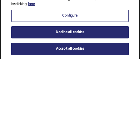
by clicking
here
Configure
Decline all cookies
Accept all cookies
$ 28.00
AÑADIR AL CARRITO
Talla
TU (Talla única)
Ver todos los patrocinadores