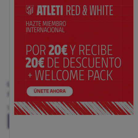
GORRO POMPÓN ADULTO
Precio:
$ 28.00
Talla
(TALLA ÚNICA)
TU