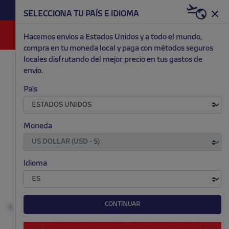
HAZTE RED & WHITE AHORA | 20€ DTO. +
SELECCIONA TU PAÍS E IDIOMA
WELCOME PACK
0
Hacemos envíos a Estados Unidos y a todo el mundo,
compra en tu moneda local y paga con métodos seguros
locales disfrutando del mejor precio en tus gastos de
MODA
HOMBRE
GORRAS Y GORROS
envío.
.
.
.
.
País
Moneda
Idioma
CONTINUAR
Anterior
S