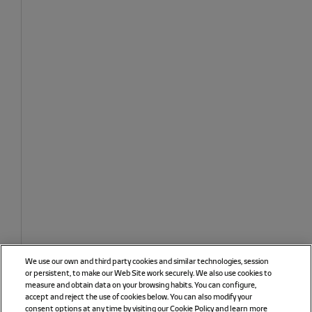
We use our own and third party cookies and similar technologies, session
or persistent, to make our Web Site work securely. We also use cookies to
measure and obtain data on your browsing habits. You can configure,
accept and reject the use of cookies below. You can also modify your
consent options at any time by visiting our Cookie Policy and learn more