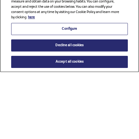
measure and obtain data on your browsing habits. You can configure,
accept and reject the use of cookies below. You can also modify your
consent options at any time by visiting our Cookie Policy and learn more
by clicking
here
Configure
Decline all cookies
Accept all cookies
Precio reducido de
hasta
$ 9.99
AÑADIR AL CARRITO
$ 16.00
Talla
TU (Talla única)
Ver todos los patrocinadores