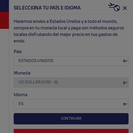
HAZTE RED & WHITE AHORA | 20€ DTO. +
S
SELECCIONA TU PAÍS E IDIOMA
WELCOME PACK
0
Hacemos envíos a Estados Unidos y a todo el mundo,
compra en tu moneda local y paga con métodos seguros
locales disfrutando del mejor precio en tus gastos de
.
.
envío.
País
Moneda
Idioma
CONTINUAR