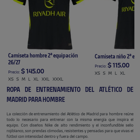
Camiseta hombre 2ª equipación
Camiseta niño 2ª eq
26/27
$ 115.00
Precio:
$ 145.00
Precio:
XS
S
M
L
XL
XS
S
M
L
XL
XXL
XXXL
ROPA DE ENTRENAMIENTO DEL ATLÉTICO DE
MADRID PARA HOMBRE
La colección de entrenamiento del Atlético de Madrid para hombre reúne
todo lo necesario para entrenar con la misma energía que inspira el
equipo. Con diseños Nike de alto rendimiento y el inconfundible sello
rojiblanco, son prendas cómodas, resistentes y pensadas para que vivas el
fútbol con intensidad dentro y fuera del campo.