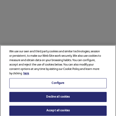
We use our own and third party cookies and similar technologies, session
or persistent, to make our Web Site work securely. We also use cookies to
measure and obtain data on your browsing habits. You can configure,
accept and reject the use of cookies below. You can also modify your
consent options at any time by visiting our Cookie Policy and learn more
by clicking
here
Configure
Decline all cookies
Accept all cookies