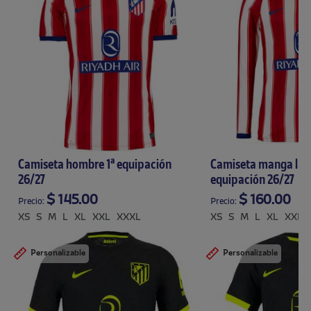
Camiseta hombre 1ª equipación
Camiseta manga lar
26/27
equipación 26/27
$ 145.00
$ 160.00
Precio:
Precio:
XS
S
M
L
XL
XXL
XXXL
XS
S
M
L
XL
XXL
Personalizable
Personalizable