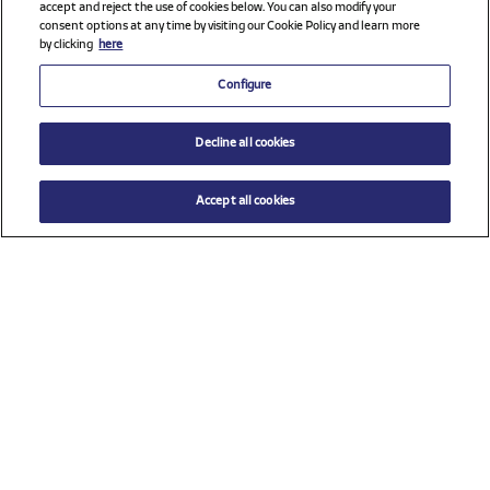
accept and reject the use of cookies below. You can also modify your
consent options at any time by visiting our Cookie Policy and learn more
by clicking
here
Configure
Decline all cookies
Accept all cookies
$ 98.00
AÑADIR AL CARRITO
Seleccione una talla
Ver todos los patrocinadores