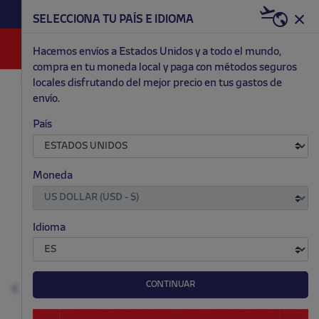
HAZTE RED & WHITE AHORA | 20€ DTO. +
SELECCIONA TU PAÍS E IDIOMA
WELCOME PACK
0
Hacemos envíos a Estados Unidos y a todo el mundo,
compra en tu moneda local y paga con métodos seguros
locales disfrutando del mejor precio en tus gastos de
RETRO
CHAQUETAS Y SUDADERAS
envío.
.
.
.
.
País
Moneda
Idioma
CONTINUAR
Anterior
S