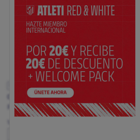
EXCLUSIVO
CHAQUETA ANTHEM NIÑO JORNADA RETRO
Precio:
$ 98.00
Guía de tallas
Talla
XS
S
M
L
XL