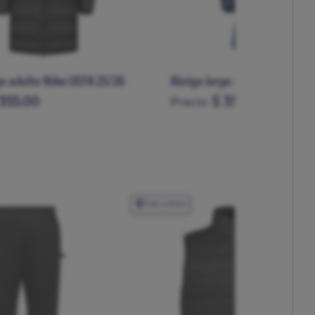
go adulto Nike UEFA 25/26
Abrigo largo adulto Nike LAL
355.00
$ 355.00
Precio:
XL
XXL
S
M
L
XL
XXL
EXCLUSIVO