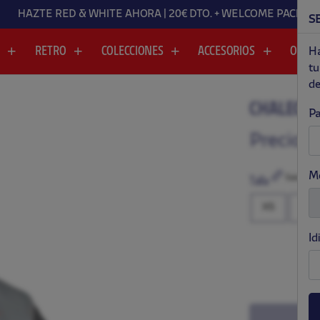
HAZTE RED & WHITE AHORA | 
S
A
RETRO
COLECCIONES
ACCESORIOS
OUTL
Ha
tu
de
CHALECO 
Pa
.
.
Precio:
$
M
Guía de tall
Talla
XS
S
Id