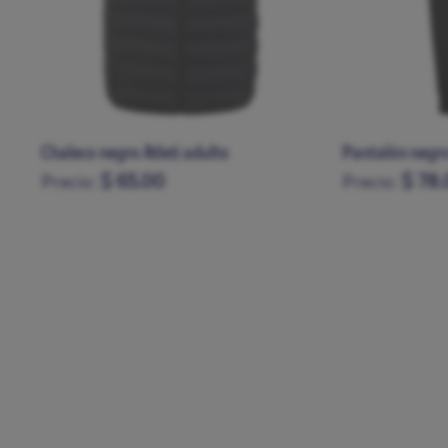
Pantalón negro Atleti
Chaleco gris e
$ 78.00
$ 65.
Precio:
Precio:
S
M
L
XL
XXL
S
M
L
XL