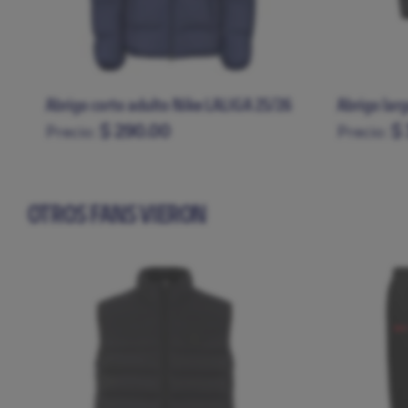
Abrigo corto adulto Nike LALIGA 25/26
Abrigo lar
$ 290.00
$ 
Precio:
Precio:
S
M
L
XL
XXL
S
M
L
OTROS FANS VIERON
EXCLUSIVO