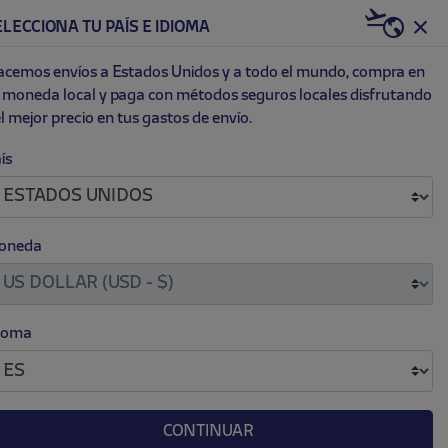
20€ DTO. + WELCOME PACK
US | USD
ELECCIONA TU PAÍS E IDIOMA
0
ET
NEW
cemos envíos a Estados Unidos y a todo el mundo, compra en
 moneda local y paga con métodos seguros locales disfrutando
l mejor precio en tus gastos de envío.
NEGRO ATLETI
ís
.
.
 145.00
oneda
as
M
L
XL
XXL
ioma
CONTINUAR