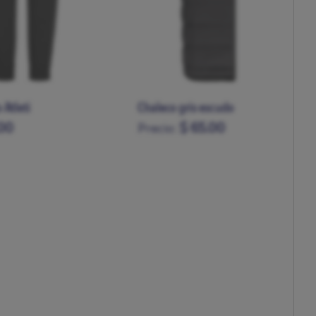
scudo adulto
Chaleco verde escudo
00
$ 65.00
Precio:
XXL
S
M
L
XL
XXL