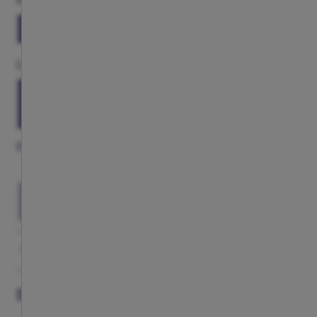
Personalización
NADA
PERSONALIZAR
Competición
LIGA
UEFA
Parche
SELECCIONA TU TALLA
GALERÍA
DESCRIPCIÓN
COMPLETA TU LOOK
DESCRIPCIÓN