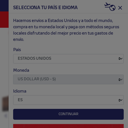
HAZTE RED & WHITE AHORA | 20€ DTO. +
SELECCIONA TU PAÍS E IDIOMA
WELCOME PACK
0
Hacemos envíos a Estados Unidos y a todo el mundo,
compra en tu moneda local y paga con métodos seguros
locales disfrutando del mejor precio en tus gastos de
EQUIPACIONES
TERCERA
MUJER
envío.
.
.
.
.
País
Moneda
Idioma
CONTINUAR
Anterior
S