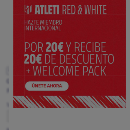
EXCLUSIVO
CAMISETA MATCH MUJER 3ª EQUIPACIÓN 25/26
Precio:
$ 195.00
Guía de tallas
Talla
S
M
L
XL
XXL