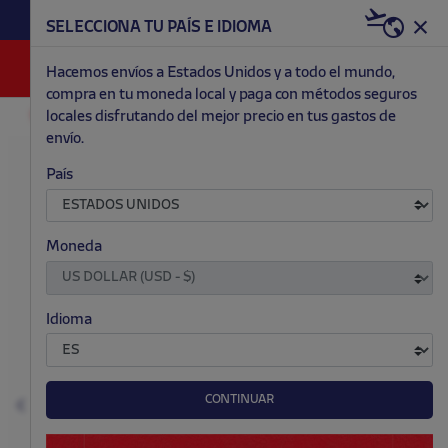
HAZTE RED & WHITE AHORA | 20€ DTO. +
SELECCIONA TU PAÍS E IDIOMA
WELCOME PACK
0
Hacemos envíos a Estados Unidos y a todo el mundo,
compra en tu moneda local y paga con métodos seguros
locales disfrutando del mejor precio en tus gastos de
EQUIPACIONES
PRIMERA
HOMBRE
envío.
.
.
.
.
País
Moneda
Idioma
CONTINUAR
Anterior
S