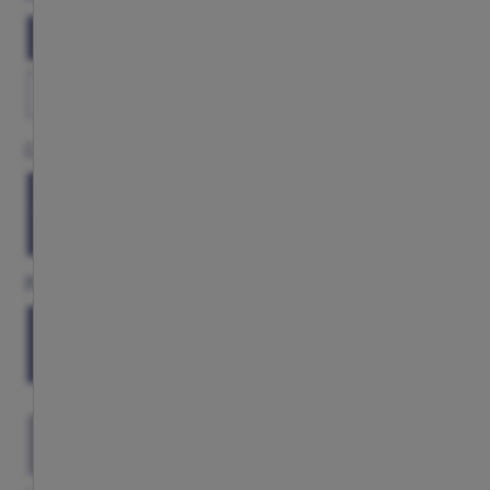
NADA
JUGADOR
PERSONALIZAR
KANG IN ESPECIAL
Competición
COPA
LIGA
UEFA
DEL
REY
Parche
LIGA
SIN
PARCHE
SELECCIONA TU TALLA