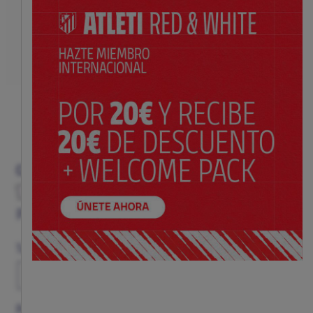
CAMISETA MATCH HOMBRE 1ª EQUIPACIÓN 26/27
Promociones para este producto
Precio:
$ 210.00
Guía de tallas
Talla
XS
S
M
L
XL
XXL
XXXL
Personalización