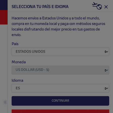
HAZTE RED & WHITE AHORA | 20€ DTO. +
SELECCIONA TU PAÍS E IDIOMA
WELCOME PACK
0
Hacemos envíos a Estados Unidos y a todo el mundo,
compra en tu moneda local y paga con métodos seguros
locales disfrutando del mejor precio en tus gastos de
OUTLET
HOMBRE
envío.
.
.
.
.
País
Moneda
Idioma
CONTINUAR
Anterior
S