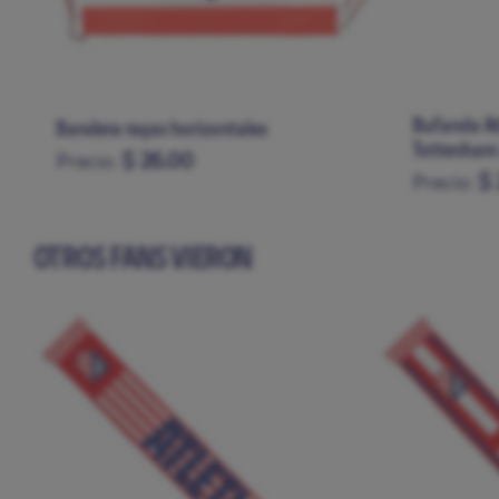
Bufanda At
Bandera rayas horizontales
Tottenham
$ 26.00
Precio:
$ 
Precio:
OTROS FANS VIERON