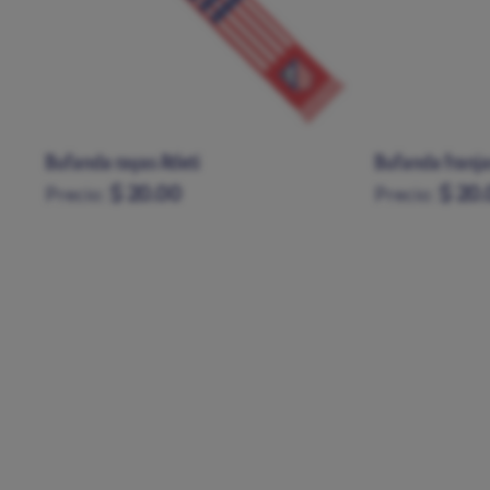
Bufanda franjas azules
Bufanda doble c
$ 20.00
$ 33.
Precio:
Precio: