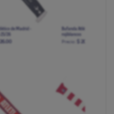
lético de Madrid -
Bufanda Atlético de Madrid 
 25/26
rojiblancos
26.00
$ 20.00
Precio: