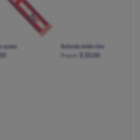
lásica Atleti
Bufanda multi rayas
00
$ 33.00
Precio: