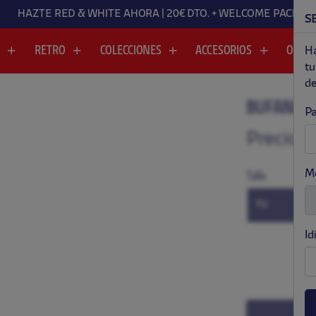
HAZTE RED & WHITE AHORA | 20€ DTO. + WELCOME PAC
S
A
RETRO
COLECCIONES
ACCESORIOS
OUTL
Ha
tu
de
BUFANDA 
Pa
.
.
Precio:
$
M
Talla
(TALLA ÚN
TU
Id