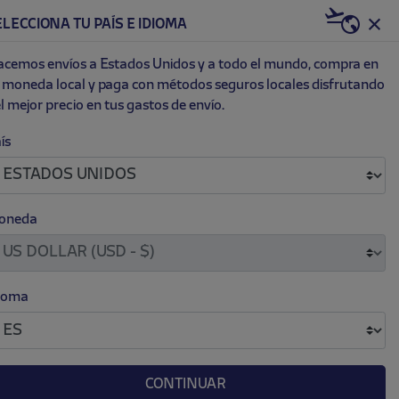
K
US | USD
ELECCIONA TU PAÍS E IDIOMA
0
ET
NEW
cemos envíos a Estados Unidos y a todo el mundo, compra en
 moneda local y paga con métodos seguros locales disfrutando
l mejor precio en tus gastos de envío.
ROJA ATLETI
ís
.
.
 20.00
oneda
ICA)
ioma
CONTINUAR