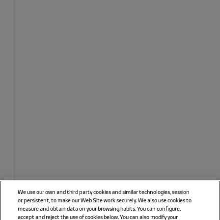
We use our own and third party cookies and similar technologies, session
or persistent, to make our Web Site work securely. We also use cookies to
measure and obtain data on your browsing habits. You can configure,
accept and reject the use of cookies below. You can also modify your