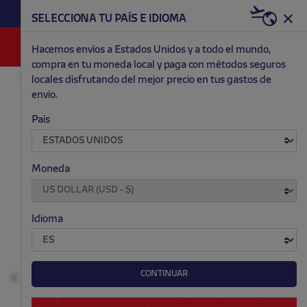
HAZTE RED & WHITE AHORA | 20€ DTO. +
SELECCIONA TU PAÍS E IDIOMA
WELCOME PACK
0
Hacemos envíos a Estados Unidos y a todo el mundo,
compra en tu moneda local y paga con métodos seguros
locales disfrutando del mejor precio en tus gastos de
ACCESORIOS Y HOGAR
BOTELLAS Y TERMOS
envío.
.
.
.
.
País
Moneda
Idioma
CONTINUAR
Anterior
S