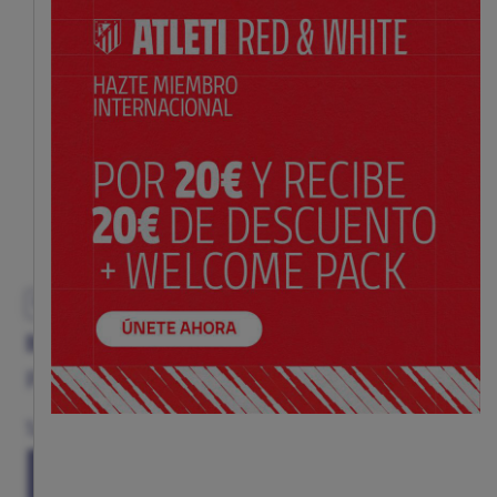
EXCLUSIVO
BOTELLA ROJA ESCUDO
Precio:
$ 20.00
Talla
(TALLA ÚNICA)
TU