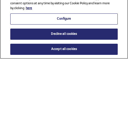
consent options at any time by visiting our Cookie Policy and learn more
by clicking
here
Configure
Decline all cookies
Accept all cookies
$ 20.00
AÑADIR AL CARRITO
Talla
TU (Talla única)
Ver todos los patrocinadores