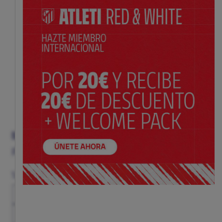
BAÑADOR ROJO PARA NIÑA
Precio:
$ 40.00
Talla
6-12M
2Y
4Y
6Y
7-8Y
9-10Y
11-12Y