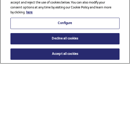
accept and reject the use of cookies below. You can also modify your
consent options at any time by visiting our Cookie Policy and learn more
by clicking
here
Configure
Decline all cookies
Accept all cookies
$ 40.00
AÑADIR AL CARRITO
Seleccione una talla
Ver todos los patrocinadores