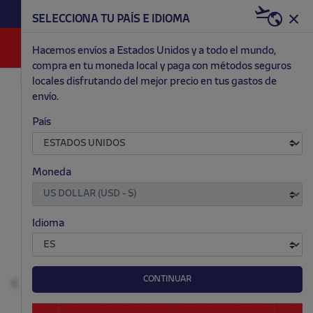
HAZTE RED & WHITE AHORA | 20€ DTO. +
SELECCIONA TU PAÍS E IDIOMA
WELCOME PACK
0
Hacemos envíos a Estados Unidos y a todo el mundo,
compra en tu moneda local y paga con métodos seguros
locales disfrutando del mejor precio en tus gastos de
MODA
NIÑO Y BEBÉ
BAÑADORES
envío.
.
.
.
.
País
Moneda
Idioma
CONTINUAR
Anterior
S