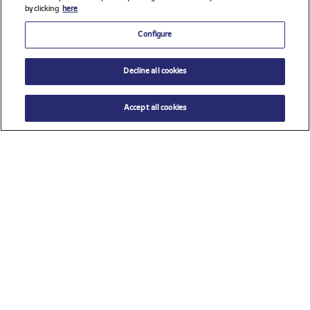
by clicking
here
Configure
Decline all cookies
Accept all cookies
$ 17.00
AÑADIR AL CARRITO
Talla
TU (Talla única)
Ver todos los patrocinadores