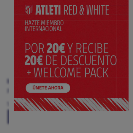
BABERO RAYAS ROJIBLANCAS
Precio:
$ 17.00
Talla
(TALLA ÚNICA)
TU