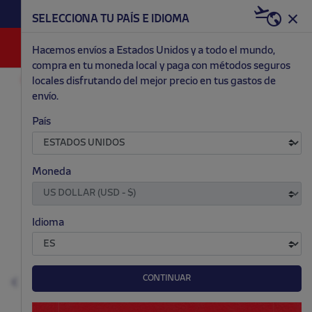
HAZTE RED & WHITE AHORA | 20€ DTO. +
SELECCIONA TU PAÍS E IDIOMA
WELCOME PACK
0
Hacemos envíos a Estados Unidos y a todo el mundo,
compra en tu moneda local y paga con métodos seguros
locales disfrutando del mejor precio en tus gastos de
ACCESORIOS Y HOGAR
BEBÉ
envío.
.
.
.
.
País
Moneda
Idioma
CONTINUAR
Anterior
S