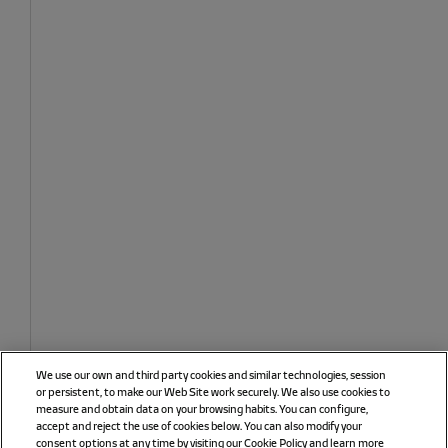
We use our own and third party cookies and similar technologies, session
or persistent, to make our Web Site work securely. We also use cookies to
measure and obtain data on your browsing habits. You can configure,
accept and reject the use of cookies below. You can also modify your
consent options at any time by visiting our Cookie Policy and learn more