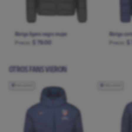
Abrigo ligero negro mujer
Abrigo cor
$ 79.00
$
Precio:
Precio:
XS
S
M
L
XL
XS
S
M
OTROS FANS VIERON
EXCLUSIVO
EXCLUSIVO