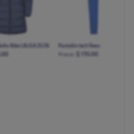
Pantalón corto tech fleece Nike LAL
fleece Nike LALIGA 25/26
25/26
.00
$ 145.00
Precio:
XXL
S
M
L
XL
XXL