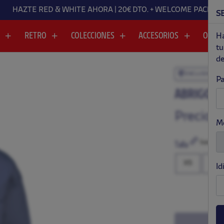
HAZTE RED & WHITE AHORA | 20€ DTO. + WELCOME PACK
S
A
RETRO
COLECCIONES
ACCESORIOS
OUTL
Ha
tu
de
EXCLUSIVO
Pa
.
.
ABRIGO L
Precio:
$
M
Guía de tall
Talla
XS
S
Id