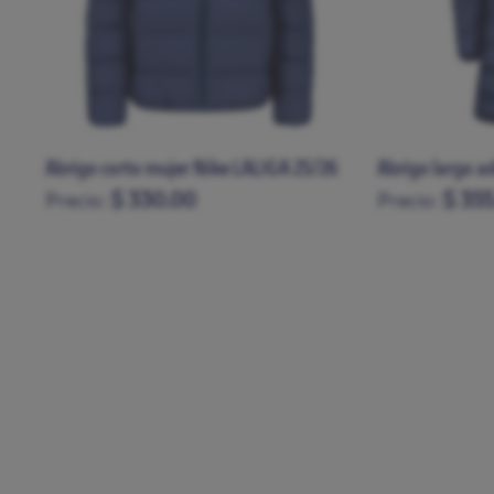
6
Abrigo largo adulto Nike LALIGA 25/26
Pantalón tech 
$ 355.00
$ 170
Precio:
Precio:
S
M
L
XL
XXL
S
M
L
XL