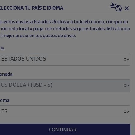
US | USD
ELECCIONA TU PAÍS E IDIOMA
0
ET
NEW
cemos envíos a Estados Unidos y a todo el mundo, compra en
 moneda local y paga con métodos seguros locales disfrutando
l mejor precio en tus gastos de envío.
ís
.
.
ARGO MUJER NIKE LALIGA 25/26
 395.00
oneda
as
M
L
XL
ioma
CONTINUAR