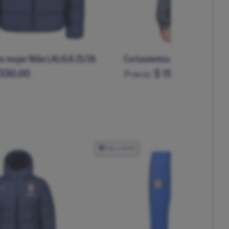
to mujer Nike LALIGA 25/26
Cortavientos mujer Nike UEF
 330.00
$ 150.00
Precio:
L
XL
XS
S
M
L
XL
EXCLUSIVO