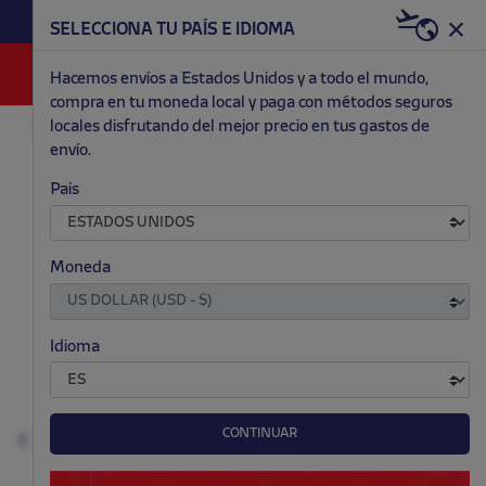
HAZTE RED & WHITE AHORA | 20€ DTO. +
SELECCIONA TU PAÍS E IDIOMA
WELCOME PACK
0
Hacemos envíos a Estados Unidos y a todo el mundo,
compra en tu moneda local y paga con métodos seguros
locales disfrutando del mejor precio en tus gastos de
ACCESORIOS Y HOGAR
COCINA
envío.
.
.
.
.
País
Moneda
Idioma
CONTINUAR
Anterior
S