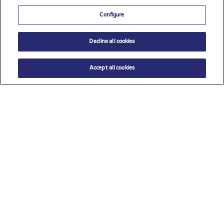
Configure
Decline all cookies
Accept all cookies
$ 12.00
AÑADIR AL CARRITO
Talla
TU (Talla única)
Ver todos los patrocinadores