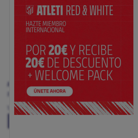
ABRIDOR IMÁN ESCUDO
Precio:
$ 12.00
Talla
(TALLA ÚNICA)
TU